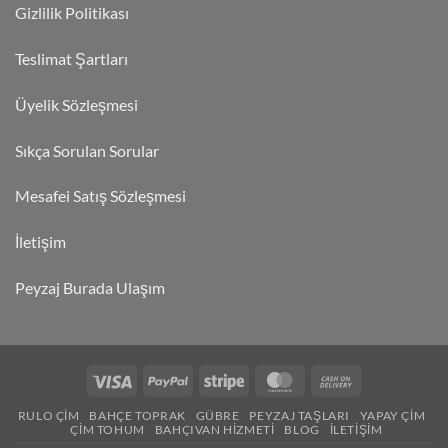
Gizlilik Politikası
Teslimat Şartları
Üyelik Sözleşmesi
Sıkça Sorulan Sorular
Mesafei Satış Sözleşmesi
İletişim
Peyzaj Burada Ulaşım
RULO ÇIM
BAHÇE TOPRAK
GÜBRE
PEYZAJ TAŞLARI
YAPAY ÇIM
ÇIM TOHUM
BAHÇIVAN HIZMETI
BLOG
İLETIŞIM