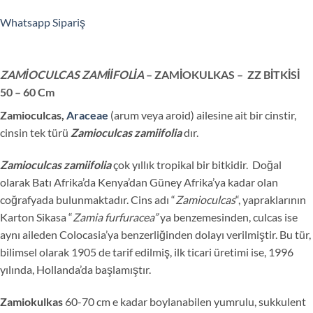
Whatsapp Sipariş
ZAMİOCULCAS ZAMİİFOLİA
– ZAMİOKULKAS –
ZZ BİTKİSİ
50 – 60 Cm
Zamioculcas,
Araceae
(arum veya aroid) ailesine ait bir cinstir,
cinsin tek türü
Zamioculcas zamiifolia
dır.
Zamioculcas zamiifolia
çok yıllık tropikal bir bitkidir. Doğal
olarak Batı Afrika’da Kenya’dan Güney Afrika’ya kadar olan
coğrafyada bulunmaktadır. Cins adı “
Zamioculcas
“, yapraklarının
Karton Sikasa “
Zamia furfuracea”
ya benzemesinden, culcas ise
aynı aileden Colocasia’ya benzerliğinden dolayı verilmiştir. Bu tür,
bilimsel olarak 1905 de tarif edilmiş, ilk ticari üretimi ise, 1996
yılında, Hollanda’da başlamıştır.
Zamiokulkas
60-70 cm e kadar boylanabilen yumrulu, sukkulent