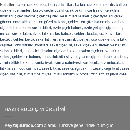
Etiketler:
bahçe çiçekleri çeşitleri ve fiyatları
,
balkon çiçekleri nelerdir
,
balkon
çiçekleri ve isimleri
,
büro çiçekleri
,
canlı çiçek bakımı
,
canlı salon çiçekleri
fiyatları
,
çiçek bakımı
,
çiçek çeşitleri ve isimleri resimli
,
çiçek fiyatları
,
çiçek
gönder
,
emerald palms
,
en güzel balkon çiçekleri
,
en güzel salon çiçekleri
,
ev
çiçekleri bakımı
,
ev süs bitkileri
,
evde çiçek bakımı
,
evde yetişen çiçekler
,
iç
mekan süs bitkileri
,
ilginç bitkiler
,
kış bahçe çiçekleri
,
koçtaş çiçek fiyatları
,
küçük çiçekler
,
küçük saksı bitkileri
,
mevsimlik çiçekler
,
oda çiçekleri
,
ofis bitki
çeşitleri
,
ofis bitkileri fiyatları
,
saksı çiçeği al
,
saksı çiçekleri isimleri ve bakımı
,
salon bitkileri
,
salon cicegi
,
salon çiçekleri bakımı
,
salon çiçekleri ve bakımı
,
salon çiçeklerinin bakımı
,
sonsuzluk bitkisi
,
yapay salon çiçekleri
,
zamia bitkisi
,
zamia bitkisi bakımı
,
zamia fiyat
,
zamia palmiyesi
,
zamioculcas
,
zamioculcas
bitkisi
,
zamioculcas fiyat
,
zeze bitkisi
,
zeze çiçeği bakımı
,
zeze çiçeği fiyatı
,
zeze
çiçeği satın al
,
zümrüt palmiyesi
,
zuzu sonsuzluk bitkisi
,
zz plant
,
zz plant care
HAZIR RULO ÇIM ÜRETIMI
PeyzajBurada.com
olarak, Türkiye genelindeki tüm çim