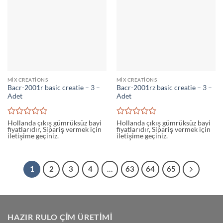
MIX CREATIONS
MIX CREATIONS
Bacr-2001r basic creatie – 3 –
Bacr-2001rz basic creatie – 3 –
Adet
Adet
5
5
Hollanda çıkış gümrüksüz bayi
Hollanda çıkış gümrüksüz bayi
fiyatlarıdır, Sipariş vermek için
fiyatlarıdır, Sipariş vermek için
üzerinden
üzerinden
iletişime geçiniz.
iletişime geçiniz.
0
0
oy
oy
aldı
aldı
1
2
3
4
…
63
64
65
HAZIR RULO ÇIM ÜRETIMI