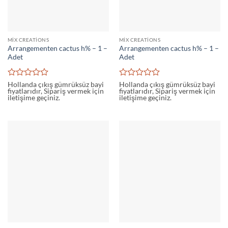
MIX CREATIONS
MIX CREATIONS
Arrangementen cactus h% – 1 –
Arrangementen cactus h% – 1 –
Adet
Adet
5
5
Hollanda çıkış gümrüksüz bayi
Hollanda çıkış gümrüksüz bayi
fiyatlarıdır, Sipariş vermek için
fiyatlarıdır, Sipariş vermek için
üzerinden
üzerinden
iletişime geçiniz.
iletişime geçiniz.
0
0
oy
oy
aldı
aldı