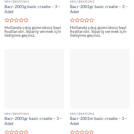
MIX CREATIONS
MIX CREATIONS
Bacr-2001g basic creatie – 3 –
Bacr-2001gr basic creatie – 3 –
Adet
Adet
5
5
Hollanda çıkış gümrüksüz bayi
Hollanda çıkış gümrüksüz bayi
fiyatlarıdır, Sipariş vermek için
fiyatlarıdır, Sipariş vermek için
üzerinden
üzerinden
iletişime geçiniz.
iletişime geçiniz.
0
0
oy
oy
aldı
aldı
MIX CREATIONS
MIX CREATIONS
Bacr-2001gr basic creatie – 3 –
Bacr-2001m basic creatie – 3 –
Adet
Adet