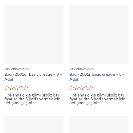
aldı
aldı
MIX CREATIONS
MIX CREATIONS
Bacr-2001or basic creatie – 3 –
Bacr-2001r basic creatie – 3 –
Adet
Adet
5
5
Hollanda çıkış gümrüksüz bayi
Hollanda çıkış gümrüksüz bayi
fiyatlarıdır, Sipariş vermek için
fiyatlarıdır, Sipariş vermek için
üzerinden
üzerinden
iletişime geçiniz.
iletişime geçiniz.
0
0
oy
oy
aldı
aldı