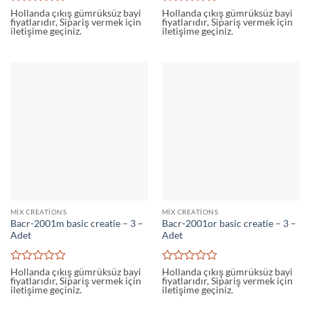
5
5
Hollanda çıkış gümrüksüz bayi
Hollanda çıkış gümrüksüz bayi
fiyatlarıdır, Sipariş vermek için
fiyatlarıdır, Sipariş vermek için
üzerinden
üzerinden
iletişime geçiniz.
iletişime geçiniz.
0
0
oy
oy
aldı
aldı
MIX CREATIONS
MIX CREATIONS
Bacr-2001m basic creatie – 3 –
Bacr-2001or basic creatie – 3 –
Adet
Adet
5
5
Hollanda çıkış gümrüksüz bayi
Hollanda çıkış gümrüksüz bayi
fiyatlarıdır, Sipariş vermek için
fiyatlarıdır, Sipariş vermek için
üzerinden
üzerinden
iletişime geçiniz.
iletişime geçiniz.
0
0
oy
oy