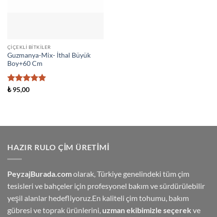
ÇIÇEKLI BITKILER
Guzmanya-Mix- İthal Büyük
Boy+60 Cm
5 üzerinden
₺
95,00
5
oy aldı
HAZIR RULO ÇIM ÜRETIMI
PeyzajBurada.com
olarak, Türkiye genelindeki tüm çim
tesisleri ve bahçeler için profesyonel bakım ve sürdürülebilir
yeşil alanlar hedefliyoruz.En kaliteli çim tohumu, bakım
gübresi ve toprak ürünlerini,
uzman ekibimizle seçerek
ve