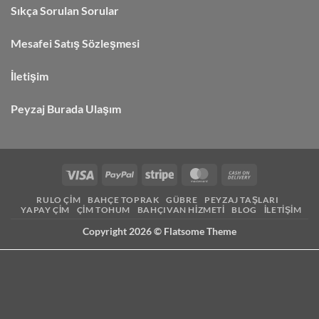
Sıkça Sorulan Sorular
Mesafei Satış Sözleşmesi
İletişim
Peyzaj Burada Ulaşım
RULO ÇIM
BAHÇE TOPRAK
GÜBRE
PEYZAJ TAŞLARI
YAPAY ÇIM
ÇIM TOHUM
BAHÇIVAN HIZMETI
BLOG
İLETIŞIM
Copyright 2026 ©
Flatsome Theme