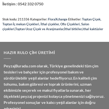
İletişim : 0542 332 0750
Stok kodu:
211336
Kategoriler:
FloraXchange
Etiketler:
Toptan Çiçek,
Toptan İç mekan Çiçekleri, İthal çiçekler, Ofis Çiçekleri, Salon
çiçekleri,Toptan Ucuz Çiçek ve Aranjmanlar,İthal bitkiler,ithal kaktüsler
HAZIR RULO ÇIM ÜRETIMI
PeyzajBurada.com
olarak, Türkiye genelindeki tüm çim
tesisleri ve bahçeler için profesyonel bakım ve
sürdürülebilir yeşil alanlar hedefliyoruz.En kaliteli çim
tohumu, bakım gübresi ve toprak ürünlerini,
uzman
ekibimizle seçerek
ve
makul fiyatlarla
sunarak, her
ölçekteki peyzaj projenizi kolayca yönetmenizi sağlıyoruz.
Profesyonel sonuçlar ve kalıcı yeşil alanlar için doğru
adresiniz!