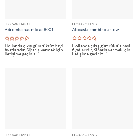
FLORAXCHANGE
FLORAXCHANGE
Adromischus mix ad8001
Alocasia bambino arrow
5
5
Hollanda çıkış gümrüksüz bayi
Hollanda çıkış gümrüksüz bayi
fiyatlarıdır, Sipariş vermek için
fiyatlarıdır, Sipariş vermek için
üzerinden
üzerinden
iletişime geçiniz.
iletişime geçiniz.
0
0
oy
oy
aldı
aldı
FLORAXCHANGE
FLORAXCHANGE