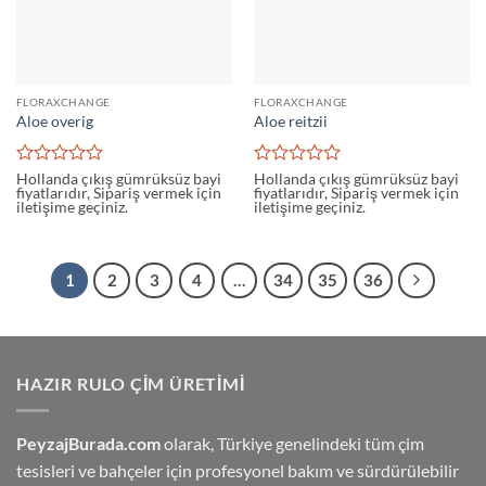
FLORAXCHANGE
FLORAXCHANGE
Aloe overig
Aloe reitzii
5
5
Hollanda çıkış gümrüksüz bayi
Hollanda çıkış gümrüksüz bayi
fiyatlarıdır, Sipariş vermek için
fiyatlarıdır, Sipariş vermek için
üzerinden
üzerinden
iletişime geçiniz.
iletişime geçiniz.
0
0
oy
oy
aldı
aldı
1
2
3
4
…
34
35
36
HAZIR RULO ÇIM ÜRETIMI
PeyzajBurada.com
olarak, Türkiye genelindeki tüm çim
tesisleri ve bahçeler için profesyonel bakım ve sürdürülebilir