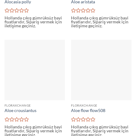
Alocasia polly
Aloe aristata
5
5
Hollanda çıkış gümrüksüz bayi
Hollanda çıkış gümrüksüz bayi
fiyatlarıdır, Sipariş vermek için
fiyatlarıdır, Sipariş vermek için
üzerinden
üzerinden
iletişime geçiniz.
iletişime geçiniz.
0
0
oy
oy
aldı
aldı
FLORAXCHANGE
FLORAXCHANGE
Aloe crousiantus
Aloe flow flow508
5
5
Hollanda çıkış gümrüksüz bayi
Hollanda çıkış gümrüksüz bayi
fiyatlarıdır, Sipariş vermek için
fiyatlarıdır, Sipariş vermek için
üzerinden
üzerinden
iletişime geçiniz.
iletişime geçiniz.