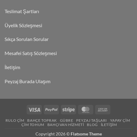
Teslimat Şartları
Üyelik Sözleşmesi
Sıkça Sorulan Sorular
Mesafei Satış Sözleşmesi
İletişim
Peyzaj Burada Ulaşım
RULO ÇIM
BAHÇE TOPRAK
GÜBRE
PEYZAJ TAŞLARI
YAPAY ÇIM
ÇIM TOHUM
BAHÇIVAN HIZMETI
BLOG
İLETIŞIM
Copyright 2026 ©
Flatsome Theme