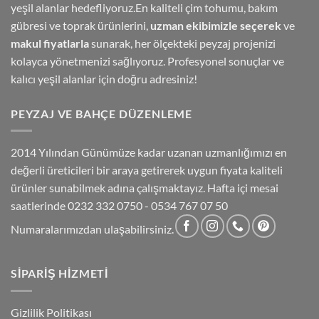
yeşil alanlar hedefliyoruz.En kaliteli çim tohumu, bakım
gübresi ve toprak ürünlerini,
uzman ekibimizle seçerek
ve
makul fiyatlarla
sunarak, her ölçekteki peyzaj projenizi
kolayca yönetmenizi sağlıyoruz. Profesyonel sonuçlar ve
kalıcı yeşil alanlar için doğru adresiniz!
PEYZAJ VE BAHÇE DÜZENLEME
2014 Yılından Günümüze kadar uzanan uzmanlığımızı en
değerli üreticileri bir araya getirerek uygun fiyata kaliteli
ürünler sunabilmek adına çalışmaktayız. Hafta içi mesai
saatlerinde 0232 332 0750 - 0534 767 07 50
Numaralarımızdan ulaşabilirsiniz.
SIPARIŞ HIZMETI
Gizlilik Politikası