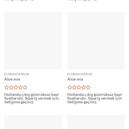
0
0
oy
oy
aldı
aldı
FLORAXCHANGE
FLORAXCHANGE
Aloe mix
Aloe mix
5
5
Hollanda çıkış gümrüksüz bayi
Hollanda çıkış gümrüksüz bayi
fiyatlarıdır, Sipariş vermek için
fiyatlarıdır, Sipariş vermek için
üzerinden
üzerinden
iletişime geçiniz.
iletişime geçiniz.
0
0
oy
oy
aldı
aldı