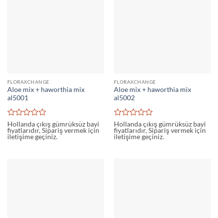
FLORAXCHANGE
FLORAXCHANGE
Aloe mix + haworthia mix
Aloe mix + haworthia mix
al5001
al5002
5
5
Hollanda çıkış gümrüksüz bayi
Hollanda çıkış gümrüksüz bayi
fiyatlarıdır, Sipariş vermek için
fiyatlarıdır, Sipariş vermek için
üzerinden
üzerinden
iletişime geçiniz.
iletişime geçiniz.
0
0
oy
oy
aldı
aldı