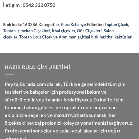
İletişim : 0542 332 0750
Stok kodu:
163386
Kategoriler:
FloraXchange
Etiketler:
Toptan Çiçek,
Toptan İç mekan Çiçekleri, İthal çiçekler, Ofis Çiçekleri, Salon
çiçekleri,Toptan Ucuz Çiçek ve Aranjmanlar,İthal bitkiler,ithal kaktüsler
HAZIR RULO ÇIM ÜRETIMI
PeyzajBurada.com
olarak, Türkiye genelindeki tüm çim
tesisleri ve bahçeler için profesyonel bakım ve
sürdürülebilir yeşil alanlar hedefliyoruz.En kaliteli çim
tohumu, bakım gübresi ve toprak ürünlerini,
uzman
ekibimizle seçerek
ve
makul fiyatlarla
sunarak, her
ölçekteki peyzaj projenizi kolayca yönetmenizi sağlıyoruz.
Profesyonel sonuçlar ve kalıcı yeşil alanlar için doğru
adresiniz!