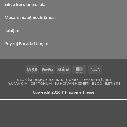
Sıkça Sorulan Sorular
Mesafei Satış Sözleşmesi
İletişim
Peyzaj Burada Ulaşım
RULO ÇIM
BAHÇE TOPRAK
GÜBRE
PEYZAJ TAŞLARI
YAPAY ÇIM
ÇIM TOHUM
BAHÇIVAN HIZMETI
BLOG
İLETIŞIM
Copyright 2026 ©
Flatsome Theme