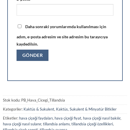
Daha sonraki yorumlarımda kullanılması için
adım, e-posta adresim ve site adresim bu tarayıcıya
kaydedilsin.
Stok kodu:
PB_Hava_Cicegi_Tillandsia
Kategoriler:
Kaktüs & Sukulent
,
Kaktüs, Sukulent & Minyatür Bitkiler
Etiketler:
hava çiçeği faydaları
,
hava çiçeği fiyat
,
hava çiçeği nasıl bakılır
,
hava çiçeği nasıl sulanır
,
tillandsia anlamı
,
tillandsia çiçeği özellikleri
,
tillandsia çiçek sepeti
,
tillandsia cyanea