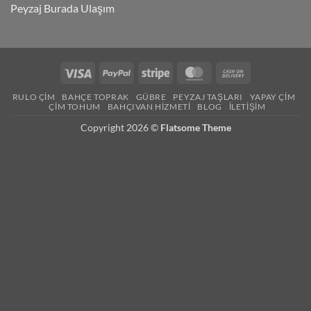
Peyzaj Burada Ulaşım
RULO ÇIM
BAHÇE TOPRAK
GÜBRE
PEYZAJ TAŞLARI
YAPAY ÇIM
ÇIM TOHUM
BAHÇIVAN HIZMETI
BLOG
İLETIŞIM
Copyright 2026 ©
Flatsome Theme