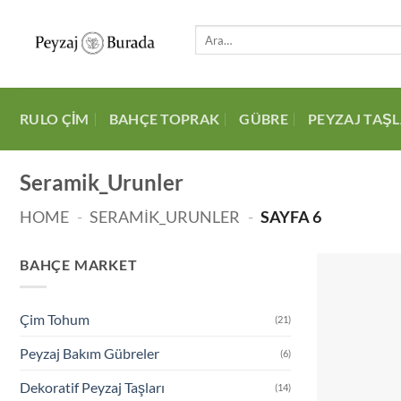
RULO ÇIM
BAHÇE TOPRAK
GÜBRE
PEYZAJ TAŞL
Seramik_Urunler
HOME
-
SERAMIK_URUNLER
-
SAYFA 6
BAHÇE MARKET
Çim Tohum
(21)
Peyzaj Bakım Gübreler
(6)
Dekoratif Peyzaj Taşları
(14)