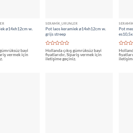
ER
SERAMIK_URUNLER
SERAMI
miek ø14xh12cm w.
Pot laos keramiek ø14xh12cm w.
Pot med
grijs streep
es10,5x
5
5
 gümrüksüz bayi
Hollanda çıkış gümrüksüz bayi
Holland
pariş vermek için
fiyatlarıdır, Sipariş vermek için
fiyatlar
üzerinden
üzerin
z.
iletişime geçiniz.
iletişim
0
0
oy
oy
aldı
aldı