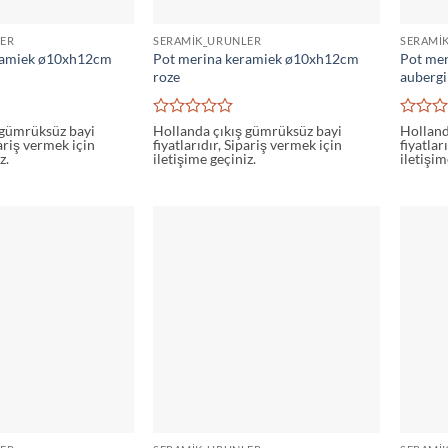
ER
SERAMIK_URUNLER
SERAMI
ramiek ø10xh12cm
Pot merina keramiek ø10xh12cm
Pot me
roze
auberg
5
5
 gümrüksüz bayi
Hollanda çıkış gümrüksüz bayi
Holland
pariş vermek için
fiyatlarıdır, Sipariş vermek için
fiyatlar
üzerinden
üzerin
z.
iletişime geçiniz.
iletişim
0
0
oy
oy
aldı
aldı