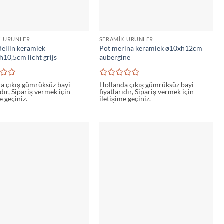
K_URUNLER
SERAMIK_URUNLER
ellin keramiek
Pot merina keramiek ø10xh12cm
h10,5cm licht grijs
aubergine
5
a çıkış gümrüksüz bayi
Hollanda çıkış gümrüksüz bayi
ıdır, Sipariş vermek için
fiyatlarıdır, Sipariş vermek için
den
üzerinden
e geçiniz.
iletişime geçiniz.
0
oy
aldı