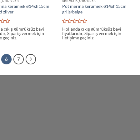
K_URUNLER
SERAMIK_URUNLER
rina keramiek ø14xh15cm
Pot merina keramiek ø14xh15cm
d zilver
grijs/beige
5
a çıkış gümrüksüz bayi
Hollanda çıkış gümrüksüz bayi
ıdır, Sipariş vermek için
fiyatlarıdır, Sipariş vermek için
den
üzerinden
e geçiniz.
iletişime geçiniz.
0
oy
aldı
6
7