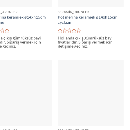
K_URUNLER
SERAMIK_URUNLER
rina keramiek ø14xh15cm
Pot merina keramiek ø14xh15cm
ine
cyclaam
5
a çıkış gümrüksüz bayi
Hollanda çıkış gümrüksüz bayi
ıdır, Sipariş vermek için
fiyatlarıdır, Sipariş vermek için
den
üzerinden
e geçiniz.
iletişime geçiniz.
0
oy
aldı