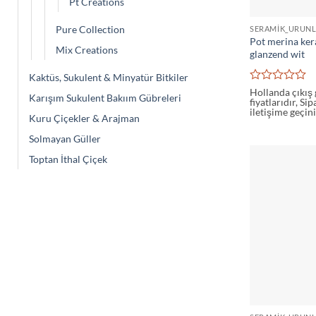
Pt Creations
Pure Collection
SERAMIK_URUNL
Pot merina ke
Mix Creations
glanzend wit
Kaktüs, Sukulent & Minyatür Bitkiler
5
Hollanda çıkış
Karışım Sukulent Bakıım Gübreleri
fiyatlarıdır, Si
üzerinden
iletişime geçini
0
Kuru Çiçekler & Arajman
oy
aldı
Solmayan Güller
Toptan İthal Çiçek