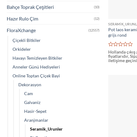
Bahçe Toprak Çeşitleri
(10)
Hazır Rulo Çim
(12)
SERAMIK_URUNL
Pot laos kera
FloraXchange
(12557)
grijs rond
Çiçekli Bitkiler
Orkideler
5
Hollanda çıkış
fiyatlarıdır, Si
üzerinden
Havayı Temizleyen Bitkiler
iletişime geçini
0
oy
Anneler Günü Hediyeleri
aldı
Online Toptan Çiçek Bayi
Dekorasyon
Cam
Galvaniz
Hasir-Sepet
Aranjmanlar
Seramik_Urunler