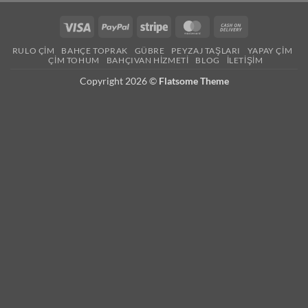
RULO ÇIM
BAHÇE TOPRAK
GÜBRE
PEYZAJ TAŞLARI
YAPAY ÇIM
ÇIM TOHUM
BAHÇIVAN HIZMETI
BLOG
İLETIŞIM
Copyright 2026 ©
Flatsome Theme