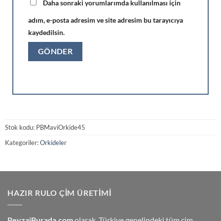
Daha sonraki yorumlarımda kullanılması için
adım, e-posta adresim ve site adresim bu tarayıcıya
kaydedilsin.
Stok kodu:
PBMaviOrkide45
Kategoriler:
Orkideler
HAZIR RULO ÇIM ÜRETIMI
PeyzajBurada.com
olarak, Türkiye genelindeki tüm çim