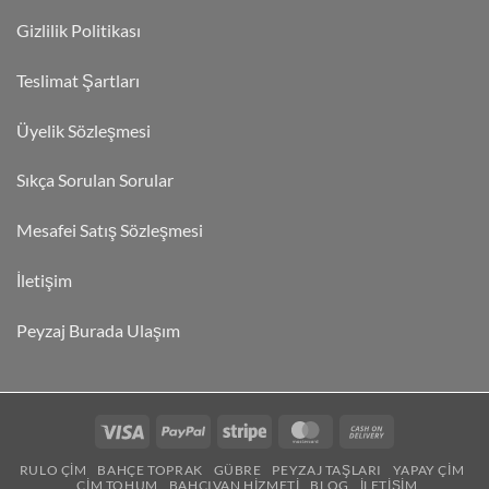
Gizlilik Politikası
Teslimat Şartları
Üyelik Sözleşmesi
Sıkça Sorulan Sorular
Mesafei Satış Sözleşmesi
İletişim
Peyzaj Burada Ulaşım
RULO ÇIM
BAHÇE TOPRAK
GÜBRE
PEYZAJ TAŞLARI
YAPAY ÇIM
ÇIM TOHUM
BAHÇIVAN HIZMETI
BLOG
İLETIŞIM