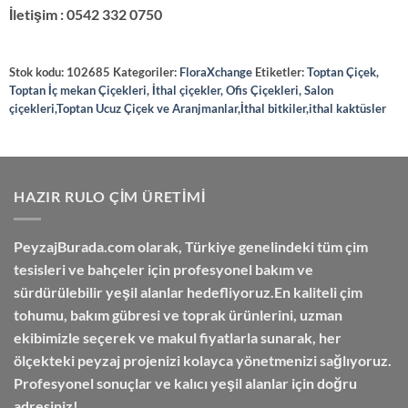
İletişim : 0542 332 0750
Stok kodu:
102685
Kategoriler:
FloraXchange
Etiketler:
Toptan Çiçek,
Toptan İç mekan Çiçekleri, İthal çiçekler, Ofis Çiçekleri, Salon
çiçekleri,Toptan Ucuz Çiçek ve Aranjmanlar,İthal bitkiler,ithal kaktüsler
HAZIR RULO ÇIM ÜRETIMI
PeyzajBurada.com
olarak, Türkiye genelindeki tüm çim
tesisleri ve bahçeler için profesyonel bakım ve
sürdürülebilir yeşil alanlar hedefliyoruz.En kaliteli çim
tohumu, bakım gübresi ve toprak ürünlerini,
uzman
ekibimizle seçerek
ve
makul fiyatlarla
sunarak, her
ölçekteki peyzaj projenizi kolayca yönetmenizi sağlıyoruz.
Profesyonel sonuçlar ve kalıcı yeşil alanlar için doğru
adresiniz!