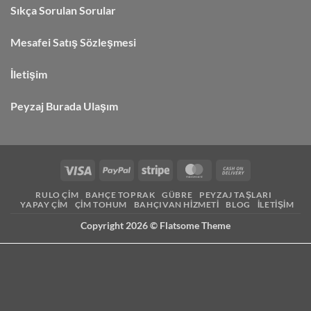
Sıkça Sorulan Sorular
Mesafei Satış Sözleşmesi
İletişim
Peyzaj Burada Ulaşım
RULO ÇIM
BAHÇE TOPRAK
GÜBRE
PEYZAJ TAŞLARI
YAPAY ÇIM
ÇIM TOHUM
BAHÇIVAN HIZMETI
BLOG
İLETIŞIM
Copyright 2026 ©
Flatsome Theme