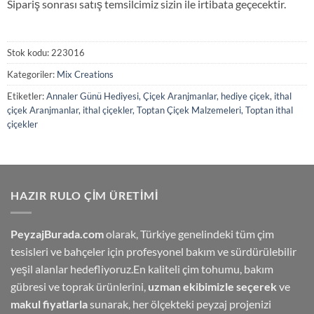
Sipariş sonrası satış temsilcimiz sizin ile irtibata geçecektir.
Stok kodu:
223016
Kategoriler:
Mix Creations
Etiketler:
Annaler Günü Hediyesi, Çiçek Aranjmanlar, hediye çiçek, ithal
çiçek Aranjmanlar, ithal çiçekler, Toptan Çiçek Malzemeleri, Toptan ithal
çiçekler
HAZIR RULO ÇIM ÜRETIMI
PeyzajBurada.com
olarak, Türkiye genelindeki tüm çim
tesisleri ve bahçeler için profesyonel bakım ve sürdürülebilir
yeşil alanlar hedefliyoruz.En kaliteli çim tohumu, bakım
gübresi ve toprak ürünlerini,
uzman ekibimizle seçerek
ve
makul fiyatlarla
sunarak, her ölçekteki peyzaj projenizi