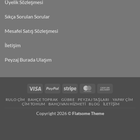
Üyelik Sözleşmesi
Sıkça Sorulan Sorular
Mesafei Satış Sözleşmesi
İletişim
Peyzaj Burada Ulaşım
RULO ÇIM
BAHÇE TOPRAK
GÜBRE
PEYZAJ TAŞLARI
YAPAY ÇIM
ÇIM TOHUM
BAHÇIVAN HIZMETI
BLOG
İLETIŞIM
Copyright 2026 ©
Flatsome Theme